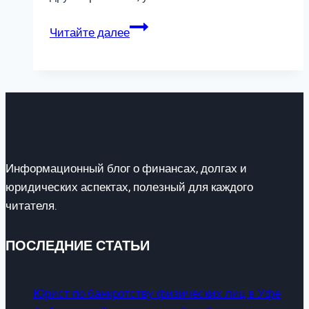
Стоимость
Читайте далее
банкротства
физических
лиц
в
Уфе
Информационный блог о финансах, долгах и
юридических аспектах, полезный для каждого
читателя.
ПОСЛЕДНИЕ СТАТЬИ
Юрист по банкротству физических лиц в Уфе